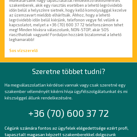
Munkatársaink nagy tapasztalattal rendelkező lelkiismeretes
szakemberek, akik egy riasztás esetében a lehető legrövidebb
időn belül a helyszínre sietnek, hogy kellő komolysággal kezelve
az üzemzavart mielőbb elhárítsák. Ahhoz, hogy a lehető
legrövidebb időn belül kiérjünk, telefonon vegye fel velünk a
kapcsolatot, melyet a +36 (70) 600 37 72 telefonszámon tehet
meg! Minden hívásra válaszolunk, NON-STOP, akár SOS
riaszthatóak vagyunk! Forduljon hozzánk bizalommal a lehető
leghamarabb!
Sos vízszerelő
Szeretne többet tudni?
Ha megválaszolatlan kérdései vannak vagy csak szeretné egy
szakember véleményét kikérni hívja ügyfélszolgálatunkat és mi
készséggel állunk rendelkezésére.
+36 (70) 600 37 72
Cégünk számára fontos az ügyfelek elégedettsége ezért profi,
tapasztalt magasan képzett szakemberekkel dolgozunk