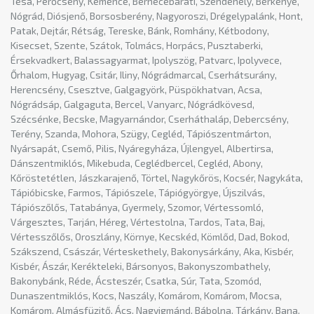
Tésa, Perőcsény, Kemence, Bernecebaráti, Szendehely, Berkenye,
Nógrád, Diósjenő, Borsosberény, Nagyoroszi, Drégelypalánk, Hont,
Patak, Dejtár, Rétság, Tereske, Bánk, Romhány, Kétbodony,
Kisecset, Szente, Szátok, Tolmács, Horpács, Pusztaberki,
Érsekvadkert, Balassagyarmat, Ipolyszög, Patvarc, Ipolyvece,
Őrhalom, Hugyag, Csitár, Iliny, Nógrádmarcal, Cserhátsurány,
Herencsény, Csesztve, Galgagyörk, Püspökhatvan, Acsa,
Nógrádsáp, Galgaguta, Bercel, Vanyarc, Nógrádkövesd,
Szécsénke, Becske, Magyarnándor, Cserháthaláp, Debercsény,
Terény, Szanda, Mohora, Szügy, Cegléd, Tápiószentmárton,
Nyársapát, Csemő, Pilis, Nyáregyháza, Újlengyel, Albertirsa,
Dánszentmiklós, Mikebuda, Ceglédbercel, Cegléd, Abony,
Kőröstetétlen, Jászkarajenő, Törtel, Nagykőrös, Kocsér, Nagykáta,
Tápióbicske, Farmos, Tápiószele, Tápiógyörgye, Újszilvás,
Tápiószőlős, Tatabánya, Gyermely, Szomor, Vértessomló,
Várgesztes, Tarján, Héreg, Vértestolna, Tardos, Tata, Baj,
Vértesszőlős, Oroszlány, Környe, Kecskéd, Kömlőd, Dad, Bokod,
Szákszend, Császár, Vérteskethely, Bakonysárkány, Aka, Kisbér,
Kisbér, Ászár, Kerékteleki, Bársonyos, Bakonyszombathely,
Bakonybánk, Réde, Ácsteszér, Csatka, Súr, Tata, Szomód,
Dunaszentmiklós, Kocs, Naszály, Komárom, Komárom, Mocsa,
Komárom, Almásfüzitő, Ács, Nagyigmánd, Bábolna, Tárkány, Bana,