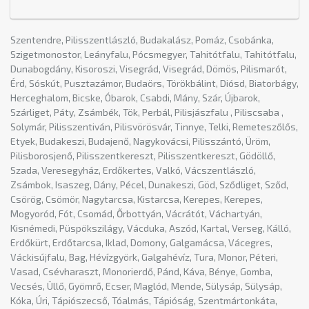
Szentendre, Pilisszentlászló, Budakalász, Pomáz, Csobánka,
Szigetmonostor, Leányfalu, Pócsmegyer, Tahitótfalu, Tahitótfalu,
Dunabogdány, Kisoroszi, Visegrád, Visegrád, Dömös, Pilismarót,
Érd, Sóskút, Pusztazámor, Budaörs, Törökbálint, Diósd, Biatorbágy,
Herceghalom, Bicske, Óbarok, Csabdi, Mány, Szár, Újbarok,
Szárliget, Páty, Zsámbék, Tök, Perbál, Pilisjászfalu , Piliscsaba ,
Solymár, Pilisszentiván, Pilisvörösvár, Tinnye, Telki, Remeteszőlős,
Etyek, Budakeszi, Budajenő, Nagykovácsi, Pilisszántó, Üröm,
Pilisborosjenő, Pilisszentkereszt, Pilisszentkereszt, Gödöllő,
Szada, Veresegyház, Erdőkertes, Valkó, Vácszentlászló,
Zsámbok, Isaszeg, Dány, Pécel, Dunakeszi, Göd, Sződliget, Sződ,
Csörög, Csömör, Nagytarcsa, Kistarcsa, Kerepes, Kerepes,
Mogyoród, Fót, Csomád, Őrbottyán, Vácrátót, Váchartyán,
Kisnémedi, Püspökszilágy, Vácduka, Aszód, Kartal, Verseg, Kálló,
Erdőkürt, Erdőtarcsa, Iklad, Domony, Galgamácsa, Vácegres,
Váckisújfalu, Bag, Hévízgyörk, Galgahévíz, Tura, Monor, Péteri,
Vasad, Csévharaszt, Monorierdő, Pánd, Káva, Bénye, Gomba,
Vecsés, Üllő, Gyömrő, Ecser, Maglód, Mende, Sülysáp, Sülysáp,
Kóka, Úri, Tápiószecső, Tóalmás, Tápióság, Szentmártonkáta,