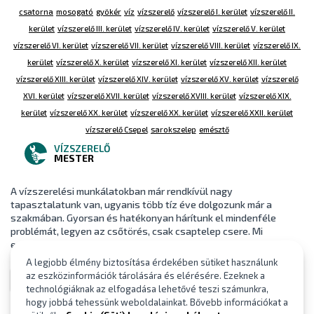
csatorna
mosogató
gyökér
víz
vízszerelő
vízszerelő I. kerület
vízszerelő II.
kerület
vízszerelő III. kerület
vízszerelő IV. kerület
vízszerelő V. kerület
vízszerelő VI. kerület
vízszerelő VII. kerület
vízszerelő VIII. kerület
vízszerelő IX.
kerület
vízszerelő X. kerület
vízszerelő XI. kerület
vízszerelő XII. kerület
vízszerelő XIII. kerület
vízszerelő XIV. kerület
vízszerelő XV. kerület
vízszerelő
XVI. kerület
vízszerelő XVII. kerület
vízszerelő XVIII. kerület
vízszerelő XIX.
kerület
vízszerelő XX. kerület
vízszerelő XX. kerület
vízszerelő XXII. kerület
vízszerelő Csepel
sarokszelep
emésztő
VÍZSZERELŐ
MESTER
A vízszerelési munkálatokban már rendkívül nagy
tapasztalatunk van, ugyanis több tíz éve dolgozunk már a
szakmában. Gyorsan és hatékonyan hárítunk el mindenféle
problémát, legyen az csőtörés, csak csaptelep csere. Mi
egyaránt elvállaljuk a kisebb és a nag
A legjobb élmény biztosítása érdekében sütiket használunk
az eszközinformációk tárolására és elérésére. Ezeknek a
Vízszerelő Mester
technológiáknak az elfogadása lehetővé teszi számunkra,
hogy jobbá tehessünk weboldalainkat. Bővebb információkat a