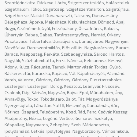
Szentlőrinckáta, Ráckeve, Lórév, Szigetszentmiklós, Halásztelek,
Szigethalom, Tököl, Szigetcsép, Szigetszentmárton, Szigetújfalu,
Szigetbecse, Makád, Dunaharaszti, Taksony, Dunavarsány,
Délegyháza, Áporka, Majosháza, Kiskunlacháza, Dömsöd, Apaj,
Bugyi, Alsónémedi, Gyál, Felsőpakony, Ócsa, Inárcs, Kakucs,
Újhartyán, Dabas, Dabas, Tatárszentgyörgy, Hernád, Örkény,
Pusztavacs, Táborfalva, Dunaújváros, Dunaújváros, Nagyvenyim,
Mezőfalva, Daruszentmiklós, Előszállás, Nagykarácsony, Baracs ,
Baracs, Kisapostag, Perkáta, Szabadegyháza, Sárosd, Hantos,
Nagylók, Százhalombatta, Ercsi, Iváncsa, Beloiannisz, Besnyő,
Adony, Kulcs, Rácalmás, Tárnok, Martonvásár, Tordas, Gyúró,
Ráckeresztúr, Baracska, Kajászó, Vál, Kápolnásnyék, Pázmánd,
Vereb, Velence , Gárdony, Gárdony, Gárdony, Pusztaszabolcs,
Esztergom, Esztergom, Dorog, Kesztölc, Leányvár, Piliscsév,
Csolnok, Dág, Sárisáp, Nagysáp, Bajna, Epöl, Máriahalom, Úny,
Annavölgy, Tokod, Tokodaltáró, Bajót, Tát, Mogyorósbánya,
Nyergesújfalu, Lábatlan, Süttő, Neszmély, Dunaalmás, Vác,
Nőtincs, Ősagárd, Felsőpetény, Kosd, Rád, Penc, Csővár, Keszeg,
Alsópetény, Nézsa, Legénd, Verőce, Kismaros, Szokolya,
Kóspallag, Nagymaros, Zebegény, Szob, Márianosztra,
Ipolydamásd, Letkés, Ipolytölgyes, Nagybörzsöny, Vámosmikola,