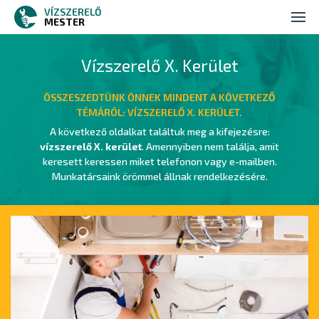
VÍZSZERELŐ
Vízszerelés
MESTER
Duguláselhárítás
Vízszerelő X. Kerület
Ajánlatkérés
ÖSSZESZEDTÜNK ÖNNEK MINDENT A KÖVETKEZŐ
TÉMÁRÓL: VÍZSZERELŐ X. KERÜLET.
Kapcsolat
A következő oldalkat találtuk meg a kifejezésre:
vízszerelő X. kerület
. Amennyiben nem találja, amit
keresett keressen miket telefonon vagy e-mailben.
Munkatársaink örömmel állnak rendelkezésére.