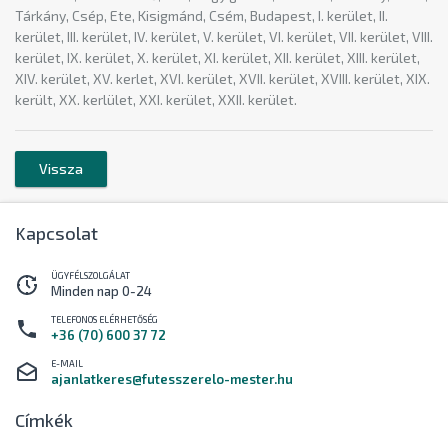
Tárkány, Csép, Ete, Kisigmánd, Csém, Budapest, I. kerület, II.
kerület, III. kerület, IV. kerület, V. kerület, VI. kerület, VII. kerület, VIII.
kerület, IX. kerület, X. kerület, XI. kerület, XII. kerület, XIII. kerület,
XIV. kerület, XV. kerlet, XVI. kerület, XVII. kerület, XVIII. kerület, XIX.
került, XX. kerlület, XXI. kerület, XXII. kerület.
Vissza
Kapcsolat
ÜGYFÉLSZOLGÁLAT
Minden nap 0-24
TELEFONOS ELÉRHETŐSÉG
+36 (70) 600 37 72
E-MAIL
ajanlatkeres@futesszerelo-mester.hu
Címkék