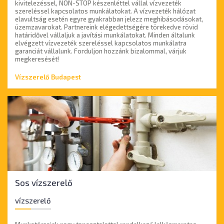
kivitelezéssel, NON-STOP készenléttel vállal vízvezeték
szereléssel kapcsolatos munkálatokat. A vízvezeték hálózat
elavultság esetén egyre gyakrabban jelezz meghibásodásokat,
üzemzavarokat. Partnereink elégedettségére törekedve rövid
határidővel vállaljuk a javítási munkálatokat. Minden általunk
elvégzett vízvezeték szereléssel kapcsolatos munkálatra
garanciát vállalunk. Forduljon hozzánk bizalommal, várjuk
megkeresését!
Vízszerelő Budapest
Sos vízszerelő
vízszerelő