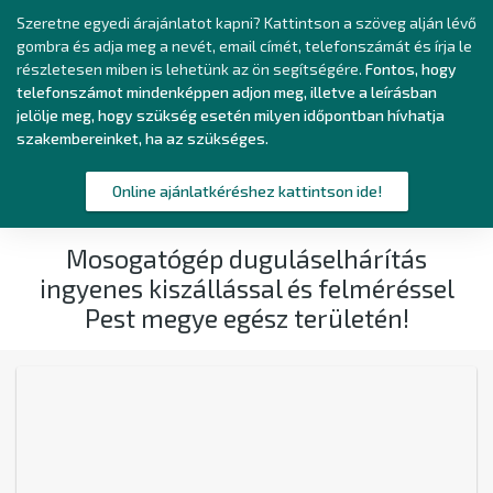
Szeretne egyedi árajánlatot kapni? Kattintson a szöveg alján lévő
gombra és adja meg a nevét, email címét, telefonszámát és írja le
részletesen miben is lehetünk az ön segítségére.
Fontos, hogy
telefonszámot mindenképpen adjon meg, illetve a leírásban
jelölje meg, hogy szükség esetén milyen időpontban hívhatja
szakembereinket, ha az szükséges.
Online ajánlatkéréshez kattintson ide!
Mosogatógép duguláselhárítás
ingyenes kiszállással és felméréssel
Pest megye egész területén!