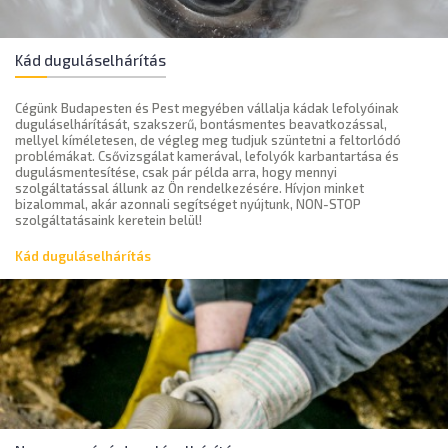
Kád duguláselhárítás
Cégünk Budapesten és Pest megyében vállalja kádak lefolyóinak
duguláselhárítását, szakszerű, bontásmentes beavatkozással,
mellyel kíméletesen, de végleg meg tudjuk szüntetni a feltorlódó
problémákat. Csővizsgálat kamerával, lefolyók karbantartása és
dugulásmentesítése, csak pár példa arra, hogy mennyi
szolgáltatással állunk az Ön rendelkezésére. Hívjon minket
bizalommal, akár azonnali segítséget nyújtunk, NON-STOP
szolgáltatásaink keretein belül!
Kád duguláselhárítás