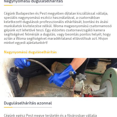
Nagynyomású duguláselhárítás
Cégünk Budapesten és Pest megyében díjtalan kiszállással vállalja,
speciális nagynyomású eszköz használatával, a csatornákban
keletkezett dugulások professzionális elhárítását, bontási és ásási
munkálatok kivitelezése nélkül. Woma magasnyomású csatornamosó
gépünk ezt lehetővé teszi. Egy előzetes csatornavizsgáló kamera
segítségével felmérjük a dugulás, vagy beomlás pontos helyét, hogy
aztán a Woma segítségével maradéktalanul eltávolítsuk azt. Hívjon
minket egyedi ajánlatunkért!
Nagynyomású duguláselhárítás
Duguláselhárítás azonnal
Cégünk egész Pest megye területén és a fővárosban vállalja