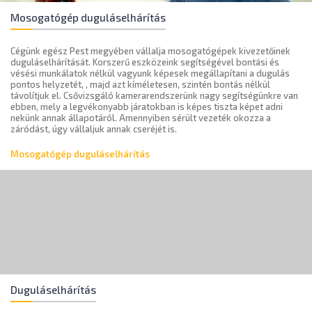
Mosogatógép duguláselhárítás
Cégünk egész Pest megyében vállalja mosogatógépek kivezetőinek
duguláselhárítását. Korszerű eszközeink segítségével bontási és
vésési munkálatok nélkül vagyunk képesek megállapítani a dugulás
pontos helyzetét, , majd azt kíméletesen, szintén bontás nélkül
távolítjuk el. Csővizsgáló kamerarendszerünk nagy segítségünkre van
ebben, mely a legvékonyabb járatokban is képes tiszta képet adni
nekünk annak állapotáról. Amennyiben sérült vezeték okozza a
záródást, úgy vállaljuk annak cseréjét is.
Mosogatógép duguláselhárítás
Duguláselhárítás