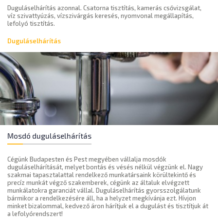
Duguláselhárítás azonnal. Csatorna tisztítás, kamerás csővizsgálat,
víz szivattyúzás, vízszivárgás keresés, nyomvonal megállapítás,
lefolyó tisztítás.
Duguláselhárítás
Mosdó duguláselhárítás
Cégünk Budapesten és Pest megyében vállalja mosdók
duguláselhárítását, melyet bontás és vésés nélkül végzünk el. Nagy
szakmai tapasztalattal rendelkező munkatársaink körültekintő és
precíz munkát végző szakemberek, cégünk az általuk elvégzett
munkálatokra garanciát vállal. Duguláselhárítás gyorsszolgálatunk
bármikor a rendelkezésére áll, ha a helyzet megkívánja ezt. Hívjon
minket bizalommal, kedvező áron hárítjuk el a dugulást és tisztítjuk át
a lefolyórendszert!