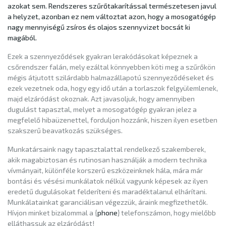
azokat sem. Rendszeres szűrőtakarítással természetesen javul
a helyzet, azonban ez nem változtat azon, hogy a mosogatógép
nagy mennyiségű zsíros és olajos szennyvizet bocsát ki
magából.
Ezek a szennyeződések gyakran lerakódásokat képeznek a
csőrendszer falán, mely ezáltal könnyebben köti meg a szűrőkön
mégis átjutott szilárdabb halmazállapotú szennyeződéseket és
ezek vezetnek oda, hogy egy idő után a torlaszok felgyülemlenek,
majd elzáródást okoznak. Azt javasoljuk, hogy amennyiben
dugulást tapasztal, melyet a mosogatógép gyakran jelez a
megfelelő hibaüzenettel, forduljon hozzánk, hiszen ilyen esetben
szakszerű beavatkozás szükséges.
Munkatársaink nagy tapasztalattal rendelkező szakemberek,
akik magabiztosan és rutinosan használják a modern technika
vívmányait, különféle korszerű eszközeinknek hála, mára már
bontási és vésési munkálatok nélkül vagyunk képesek az ilyen
eredetű dugulásokat felderíteni és maradéktalanul elhárítani.
Munkálatainkat garanciálisan végezzük, áraink megfizethetők.
Hívjon minket bizalommal a {
phone
} telefonszámon, hogy mielőbb
elláthassuk az elzáródást!