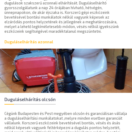
dugulások szakszerű azonnali elhárítását. Duguláselhárító
gyorsszolgálatunk a nap 24 órájában hívható, hétvégén,
ünnepnapokon, de akár éjszaka is. Korszerű gépi eszközeink
bevetésével bontási munkálatok nélkül vagyunk képesek az
elzáródás pontos helyzetének és jellegének a meghatározására,
melyet a lehető legkíméletesebb módon, vésés nélkül igyekszünk
eszközeink segítségével maradéktalanul megszüntetni.
Duguláselhárítás azonnal
Duguláselhárítás olcsón
Cégünk Budapesten és Pest megyében olcsón és garanciálisan vállalja
a duguláselhárítási munkálatokat ,melyre minden esetben garanciát
vállalunk. Korszerű eszközeink bevetésével bontás, vésés és ásás
nélkül képesek vagyunk feltérképezni a dugulás pontos helyzetét,