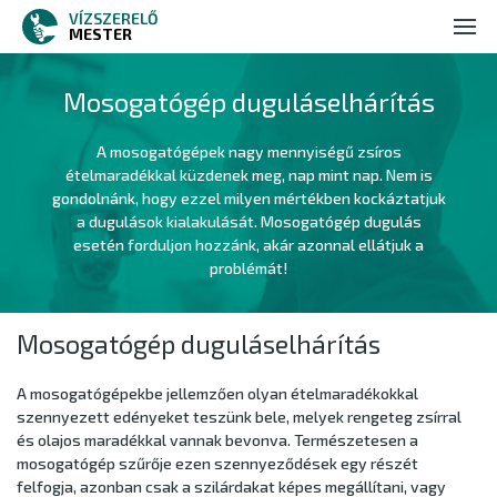
VÍZSZERELŐ
Vízszerelés
MESTER
Duguláselhárítás
Mosogatógép duguláselhárítás
Ajánlatkérés
A mosogatógépek nagy mennyiségű zsíros
ételmaradékkal küzdenek meg, nap mint nap. Nem is
Kapcsolat
gondolnánk, hogy ezzel milyen mértékben kockáztatjuk
a dugulások kialakulását. Mosogatógép dugulás
esetén forduljon hozzánk, akár azonnal ellátjuk a
problémát!
Mosogatógép duguláselhárítás
A mosogatógépekbe jellemzően olyan ételmaradékokkal
szennyezett edényeket teszünk bele, melyek rengeteg zsírral
és olajos maradékkal vannak bevonva. Természetesen a
mosogatógép szűrője ezen szennyeződések egy részét
felfogja, azonban csak a szilárdakat képes megállítani, vagy