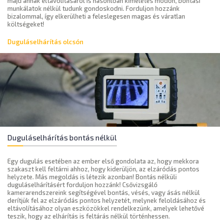
majd annak eltávolításáról is hasonlóan kíméletes módon, bontási
munkálatok nélkül tudunk gondoskodni. Forduljon hozzánk
bizalommal, így elkerülheti a feleslegesen magas és váratlan
költségeket!
Duguláselhárítás olcsón
Duguláselhárítás bontás nélkül
Egy dugulás esetében az ember első gondolata az, hogy mekkora
szakaszt kell feltárni ahhoz, hogy kiderüljön, az elzáródás pontos
helyzete. Más megoldás is létezik azonban! Bontás nélküli
duguláselhárításért forduljon hozzánk! Csővizsgáló
kamerarendszereink segítségével bontás, vésés, vagy ásás nélkül
derítjük fel az elzáródás pontos helyzetét, melynek feloldásához és
eltávolításához olyan eszközökkel rendelkezünk, amelyek lehetővé
teszik, hogy az elhárítás is feltárás nélkül történhessen.