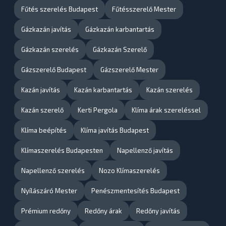
Fűtés szerelés Budapest
Fűtésszerelő Mester
Gázkazán javítás
Gázkazán karbantartás
Gázkazán szerelés
Gázkazán Szerelő
Gázszerelő Budapest
Gázszerelő Mester
Kazán javítás
Kazán karbantartás
Kazán szerelés
Kazán szerelő
Kerti Pergola
Klíma árak szereléssel
Klíma beépítés
Klíma javítás Budapest
Klímaszerelés Budapesten
Napellenző javítás
Napellenző szerelés
Nozo Klímaszerelés
Nyílászáró Mester
Penészmentesítés Budapest
Prémium redőny
Redőny árak
Redőny javítás