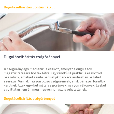
Duguláselhárítás bontás nélkül
Duguláselhárítás csőgörénnyel
A csőgörény egy mechanikus eszköz, amelyet a dugulások
megszüntetésére hoztak létre. Egy rendkívül praktikus eszközről
beszélünk, amelyet szinte bármelyik barkács áruházban be lehet
szerezni. Vannak nagyon olcsó csőgörények, amik pár ezer forintba
kerülnek. Ezek egy-két méteres görények, nagyon vékonyak. Ezeket
egyáltalán nem éri meg megvenni, hasznavehetetlenek.
Duguláselhárítás csőgörénnyel