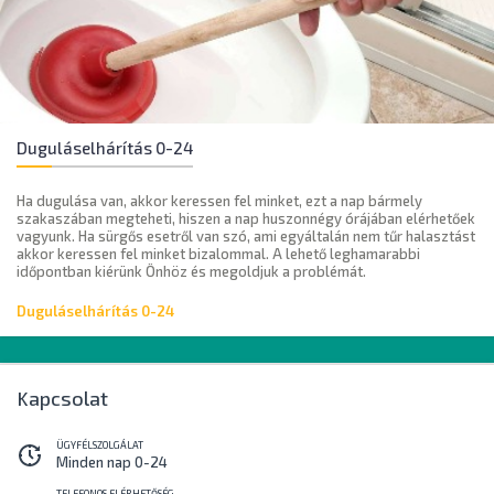
Duguláselhárítás 0-24
Ha dugulása van, akkor keressen fel minket, ezt a nap bármely
szakaszában megteheti, hiszen a nap huszonnégy órájában elérhetőek
vagyunk. Ha sürgős esetről van szó, ami egyáltalán nem tűr halasztást
akkor keressen fel minket bizalommal. A lehető leghamarabbi
időpontban kiérünk Önhöz és megoldjuk a problémát.
Duguláselhárítás 0-24
Kapcsolat
ÜGYFÉLSZOLGÁLAT
Minden nap 0-24
TELEFONOS ELÉRHETŐSÉG