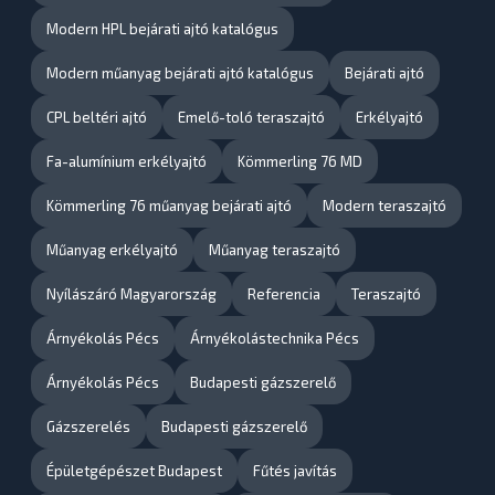
Modern HPL bejárati ajtó katalógus
Modern műanyag bejárati ajtó katalógus
Bejárati ajtó
CPL beltéri ajtó
Emelő-toló teraszajtó
Erkélyajtó
Fa-alumínium erkélyajtó
Kömmerling 76 MD
Kömmerling 76 műanyag bejárati ajtó
Modern teraszajtó
Műanyag erkélyajtó
Műanyag teraszajtó
Nyílászáró Magyarország
Referencia
Teraszajtó
Árnyékolás Pécs
Árnyékolástechnika Pécs
Árnyékolás Pécs
Budapesti gázszerelő
Gázszerelés
Budapesti gázszerelő
Épületgépészet Budapest
Fűtés javítás