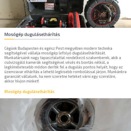
Mosógép duguláselhárítás
Cégünk Budapesten és egész Pest megyében modern technika
segítségével vállalja mosógép lefolyó duguláselhárítását.
Munkatársaink nagy tapasztalattal rendelkező szakemberek, akik a
csővizsgáló kamerák segítségével vésés és bontás nélkül, a
legkíméletesebb módon derítik fel a dugulás pontos helyét, hogy az
üzemzavar elhárítás a lehető legkisebb rombolással járjon. Munkánkra
garanciát vállalunk, ha nem szeretne heteket várni egy szerelőre,
akkor hívjon minket!
Mosógép duguláselhárítás