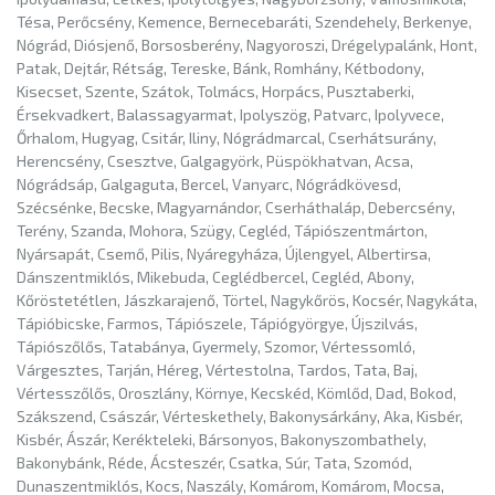
Tésa, Perőcsény, Kemence, Bernecebaráti, Szendehely, Berkenye,
Nógrád, Diósjenő, Borsosberény, Nagyoroszi, Drégelypalánk, Hont,
Patak, Dejtár, Rétság, Tereske, Bánk, Romhány, Kétbodony,
Kisecset, Szente, Szátok, Tolmács, Horpács, Pusztaberki,
Érsekvadkert, Balassagyarmat, Ipolyszög, Patvarc, Ipolyvece,
Őrhalom, Hugyag, Csitár, Iliny, Nógrádmarcal, Cserhátsurány,
Herencsény, Csesztve, Galgagyörk, Püspökhatvan, Acsa,
Nógrádsáp, Galgaguta, Bercel, Vanyarc, Nógrádkövesd,
Szécsénke, Becske, Magyarnándor, Cserháthaláp, Debercsény,
Terény, Szanda, Mohora, Szügy, Cegléd, Tápiószentmárton,
Nyársapát, Csemő, Pilis, Nyáregyháza, Újlengyel, Albertirsa,
Dánszentmiklós, Mikebuda, Ceglédbercel, Cegléd, Abony,
Kőröstetétlen, Jászkarajenő, Törtel, Nagykőrös, Kocsér, Nagykáta,
Tápióbicske, Farmos, Tápiószele, Tápiógyörgye, Újszilvás,
Tápiószőlős, Tatabánya, Gyermely, Szomor, Vértessomló,
Várgesztes, Tarján, Héreg, Vértestolna, Tardos, Tata, Baj,
Vértesszőlős, Oroszlány, Környe, Kecskéd, Kömlőd, Dad, Bokod,
Szákszend, Császár, Vérteskethely, Bakonysárkány, Aka, Kisbér,
Kisbér, Ászár, Kerékteleki, Bársonyos, Bakonyszombathely,
Bakonybánk, Réde, Ácsteszér, Csatka, Súr, Tata, Szomód,
Dunaszentmiklós, Kocs, Naszály, Komárom, Komárom, Mocsa,