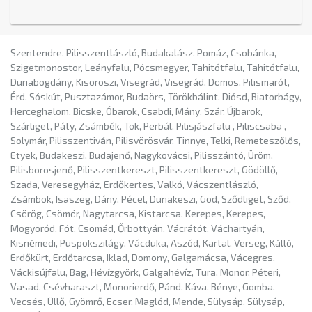
Szentendre, Pilisszentlászló, Budakalász, Pomáz, Csobánka,
Szigetmonostor, Leányfalu, Pócsmegyer, Tahitótfalu, Tahitótfalu,
Dunabogdány, Kisoroszi, Visegrád, Visegrád, Dömös, Pilismarót,
Érd, Sóskút, Pusztazámor, Budaörs, Törökbálint, Diósd, Biatorbágy,
Herceghalom, Bicske, Óbarok, Csabdi, Mány, Szár, Újbarok,
Szárliget, Páty, Zsámbék, Tök, Perbál, Pilisjászfalu , Piliscsaba ,
Solymár, Pilisszentiván, Pilisvörösvár, Tinnye, Telki, Remeteszőlős,
Etyek, Budakeszi, Budajenő, Nagykovácsi, Pilisszántó, Üröm,
Pilisborosjenő, Pilisszentkereszt, Pilisszentkereszt, Gödöllő,
Szada, Veresegyház, Erdőkertes, Valkó, Vácszentlászló,
Zsámbok, Isaszeg, Dány, Pécel, Dunakeszi, Göd, Sződliget, Sződ,
Csörög, Csömör, Nagytarcsa, Kistarcsa, Kerepes, Kerepes,
Mogyoród, Fót, Csomád, Őrbottyán, Vácrátót, Váchartyán,
Kisnémedi, Püspökszilágy, Vácduka, Aszód, Kartal, Verseg, Kálló,
Erdőkürt, Erdőtarcsa, Iklad, Domony, Galgamácsa, Vácegres,
Váckisújfalu, Bag, Hévízgyörk, Galgahévíz, Tura, Monor, Péteri,
Vasad, Csévharaszt, Monorierdő, Pánd, Káva, Bénye, Gomba,
Vecsés, Üllő, Gyömrő, Ecser, Maglód, Mende, Sülysáp, Sülysáp,