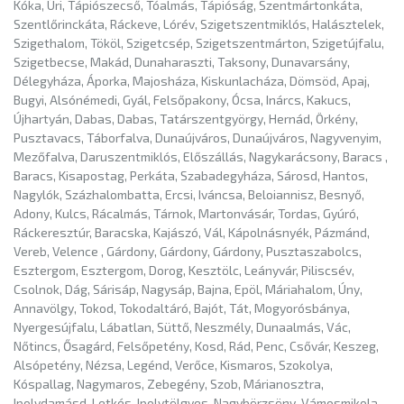
Kóka, Úri, Tápiószecső, Tóalmás, Tápióság, Szentmártonkáta,
Szentlőrinckáta, Ráckeve, Lórév, Szigetszentmiklós, Halásztelek,
Szigethalom, Tököl, Szigetcsép, Szigetszentmárton, Szigetújfalu,
Szigetbecse, Makád, Dunaharaszti, Taksony, Dunavarsány,
Délegyháza, Áporka, Majosháza, Kiskunlacháza, Dömsöd, Apaj,
Bugyi, Alsónémedi, Gyál, Felsőpakony, Ócsa, Inárcs, Kakucs,
Újhartyán, Dabas, Dabas, Tatárszentgyörgy, Hernád, Örkény,
Pusztavacs, Táborfalva, Dunaújváros, Dunaújváros, Nagyvenyim,
Mezőfalva, Daruszentmiklós, Előszállás, Nagykarácsony, Baracs ,
Baracs, Kisapostag, Perkáta, Szabadegyháza, Sárosd, Hantos,
Nagylók, Százhalombatta, Ercsi, Iváncsa, Beloiannisz, Besnyő,
Adony, Kulcs, Rácalmás, Tárnok, Martonvásár, Tordas, Gyúró,
Ráckeresztúr, Baracska, Kajászó, Vál, Kápolnásnyék, Pázmánd,
Vereb, Velence , Gárdony, Gárdony, Gárdony, Pusztaszabolcs,
Esztergom, Esztergom, Dorog, Kesztölc, Leányvár, Piliscsév,
Csolnok, Dág, Sárisáp, Nagysáp, Bajna, Epöl, Máriahalom, Úny,
Annavölgy, Tokod, Tokodaltáró, Bajót, Tát, Mogyorósbánya,
Nyergesújfalu, Lábatlan, Süttő, Neszmély, Dunaalmás, Vác,
Nőtincs, Ősagárd, Felsőpetény, Kosd, Rád, Penc, Csővár, Keszeg,
Alsópetény, Nézsa, Legénd, Verőce, Kismaros, Szokolya,
Kóspallag, Nagymaros, Zebegény, Szob, Márianosztra,
Ipolydamásd, Letkés, Ipolytölgyes, Nagybörzsöny, Vámosmikola,