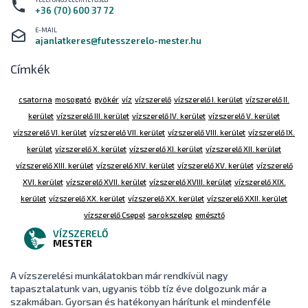
+36 (70) 600 37 72
E-MAIL
ajanlatkeres@futesszerelo-mester.hu
Címkék
csatorna
mosogató
gyökér
víz
vízszerelő
vízszerelő I. kerület
vízszerelő II.
kerület
vízszerelő III. kerület
vízszerelő IV. kerület
vízszerelő V. kerület
vízszerelő VI. kerület
vízszerelő VII. kerület
vízszerelő VIII. kerület
vízszerelő IX.
kerület
vízszerelő X. kerület
vízszerelő XI. kerület
vízszerelő XII. kerület
vízszerelő XIII. kerület
vízszerelő XIV. kerület
vízszerelő XV. kerület
vízszerelő
XVI. kerület
vízszerelő XVII. kerület
vízszerelő XVIII. kerület
vízszerelő XIX.
kerület
vízszerelő XX. kerület
vízszerelő XX. kerület
vízszerelő XXII. kerület
vízszerelő Csepel
sarokszelep
emésztő
VÍZSZERELŐ
MESTER
A vízszerelési munkálatokban már rendkívül nagy
tapasztalatunk van, ugyanis több tíz éve dolgozunk már a
szakmában. Gyorsan és hatékonyan hárítunk el mindenféle